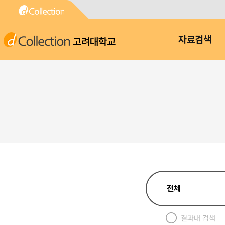
고려대학교
자료검색
결과내 검색