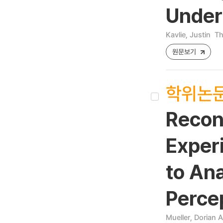
Unders
Kavlie, Justin
Th
원문보기
학위논
Recon
Exper
to An
Percep
Mueller, Dorian A