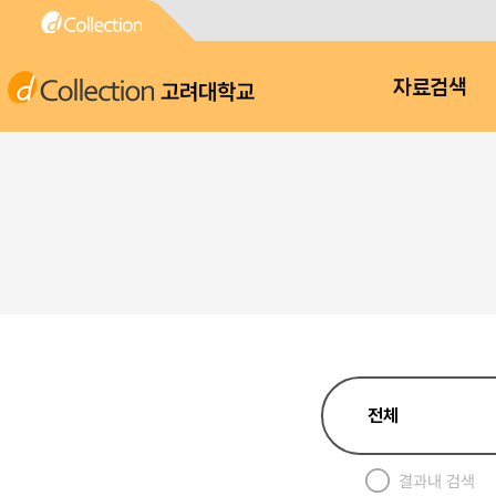
고려대학교
자료검색
결과내 검색