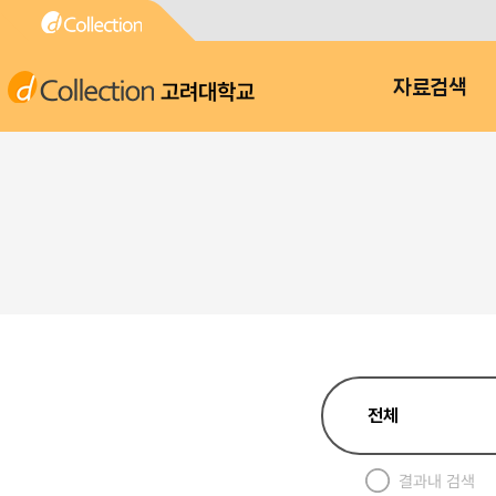
고려대학교
자료검색
결과내 검색