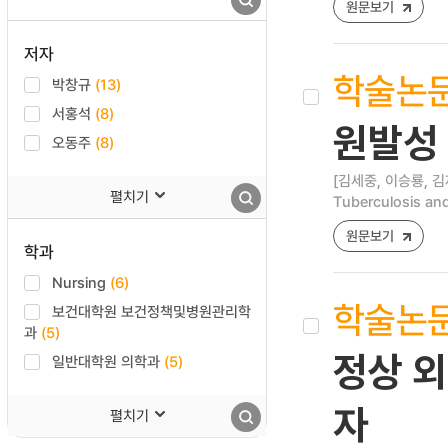
원문보기
저자
학술논
박창규
(13)
서홍석
(8)
원발성
오동주
(8)
[김세중, 이승룡, 김
펼치기
Tuberculosis and
원문보기
학과
Nursing
(6)
학술논
보건대학원 보건정책및병원관리학
과
(5)
정상 외
일반대학원 의학과
(5)
자
펼치기