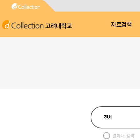
고려대학교
자료검색
결과내 검색