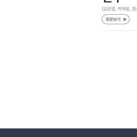
[김은엽, 박래웅, 함
원문보기