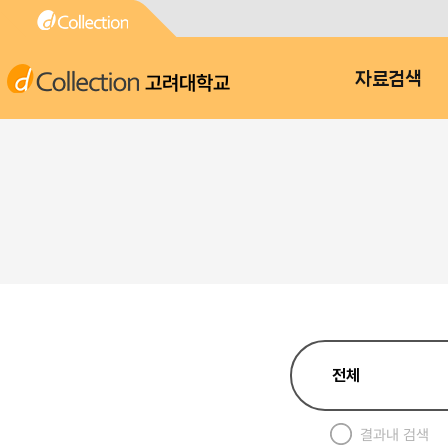
고려대학교
자료검색
결과내 검색