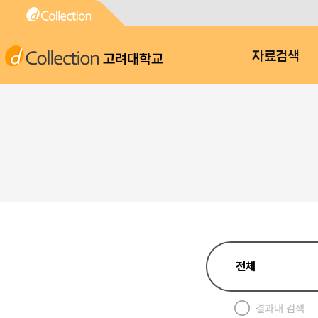
고려대학교
자료검색
결과내 검색