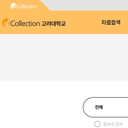
고려대학교
자료검색
결과내 검색