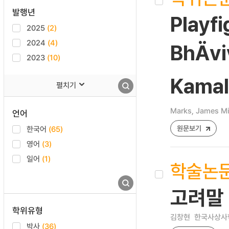
발행년
Playf
2025
(2)
2024
(4)
BhÄvi
2023
(10)
Kamal
펼치기
Marks, James Mi
언어
원문보기
한국어
(65)
영어
(3)
일어
(1)
학술논
고려말
학위유형
김창현
한국사상사학 [
박사
(36)