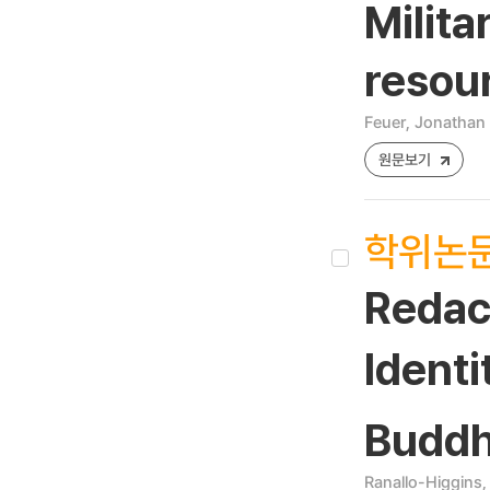
Milita
resou
Feuer, Jonathan 
원문보기
학위논
Redac
Ident
Buddh
Ranallo-Higgins,