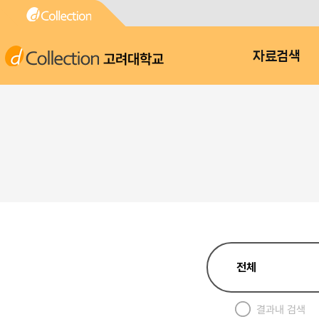
고려대학교
자료검색
결과내 검색