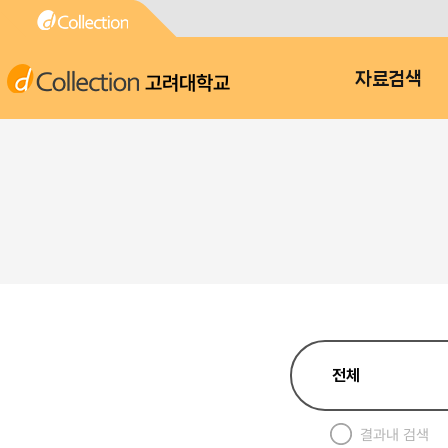
고려대학교
자료검색
결과내 검색