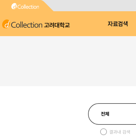
고려대학교
자료검색
결과내 검색