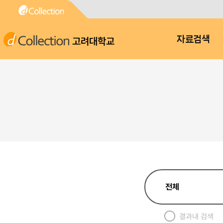
고려대학교
자료검색
결과내 검색