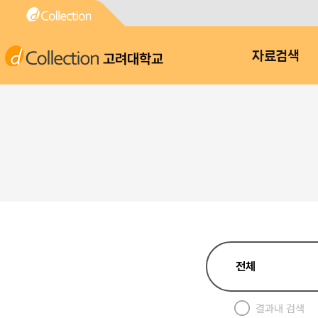
고려대학교
자료검색
결과내 검색