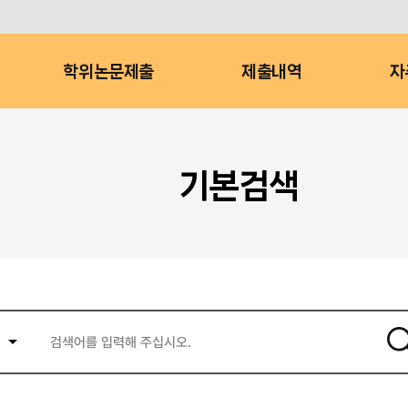
학위논문제출
제출내역
자
기본검색