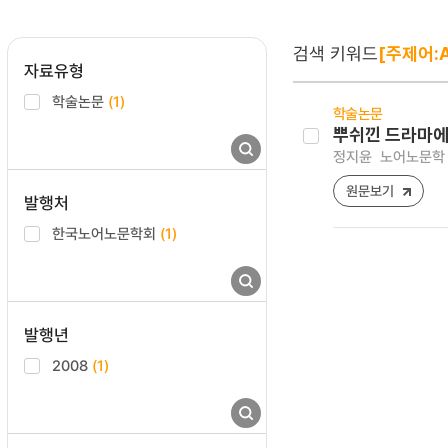
검색 키워드
[주제어:A.
자료유형
학술논문
(1)
학술논문
뿌쉬낀 드라마에
정지윤
노어노문학 [12
원문보기
발행처
한국노어노문학회
(1)
발행년
2008
(1)