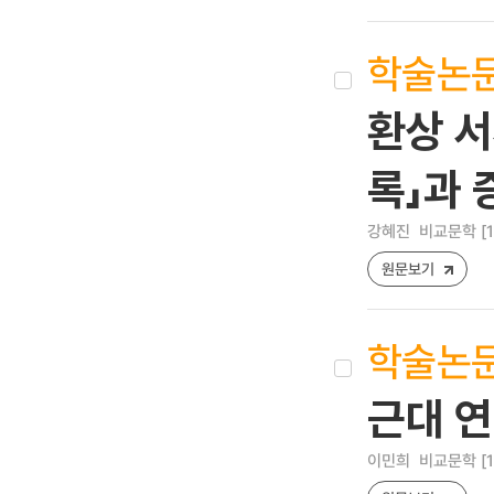
학술논
환상 서
록」과 
강혜진
비교문학 [122
원문보기
학술논
근대 연
이민희
비교문학 [122