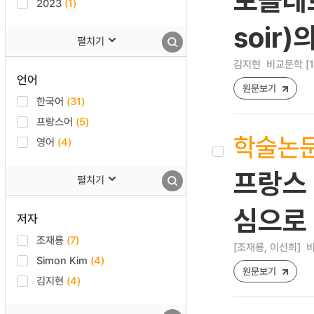
보들레르
2023
(1)
soir
펼치기
김지현
비교문학 [122
언어
원문보기
한국어
(31)
프랑스어
(5)
학술논
영어
(4)
프랑스 
펼치기
심으로
저자
조재룡
(7)
[조재룡, 이선희]
비
Simon Kim
(4)
원문보기
김지현
(4)