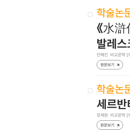
학술논
《水滸傳
발레스
안혜진
비교문학 [122
원문보기
학술논
세르반테
장재원
비교문학 [122
원문보기