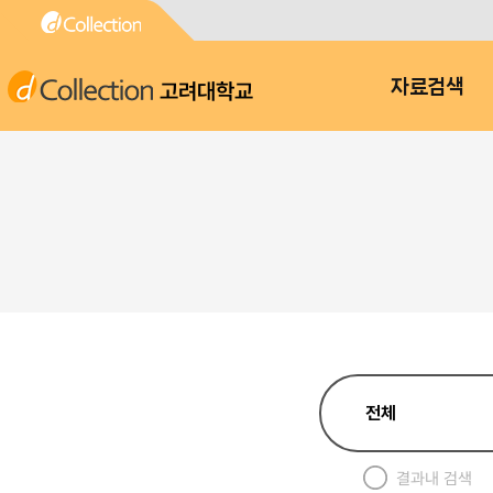
고려대학교
자료검색
결과내 검색