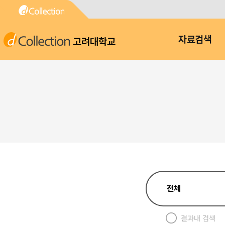
고려대학교
자료검색
결과내 검색