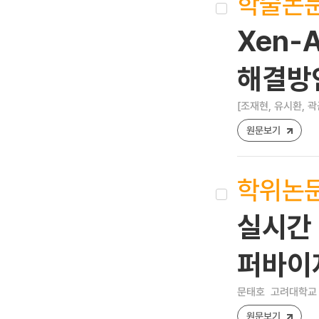
학술논
Xen-
해결방
[조재현, 유시환, 곽
원문보기
학위논
실시간 
퍼바이
문태호
고려대학교 
원문보기