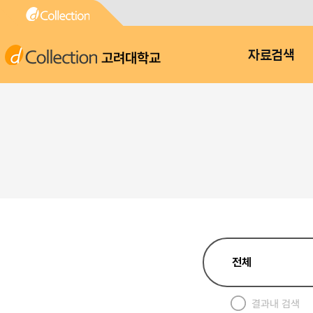
고려대학교
자료검색
결과내 검색