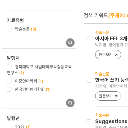
검색 키워드
[주제어: 
자료유형
학술논문
(3)
학술논문
아시아 EFL 3
박지영
영어평가 [197
원문보기
발행처
경북대학교 사범대학부속중등교육
연구소
(1)
학술논문
한국어 쓰기 능
이중언어학회
(1)
김정숙
이중언어학 [12
한국영어평가학회
(1)
원문보기
학술논문
발행년
Suggestions 
2021
(1)
조보경
중등교육연구 [