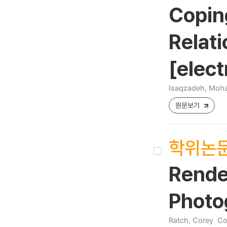
Copin
Relati
[elect
Isaqzadeh, Mo
원문보기
학위논
Rende
Photo
Ratch, Corey
Co