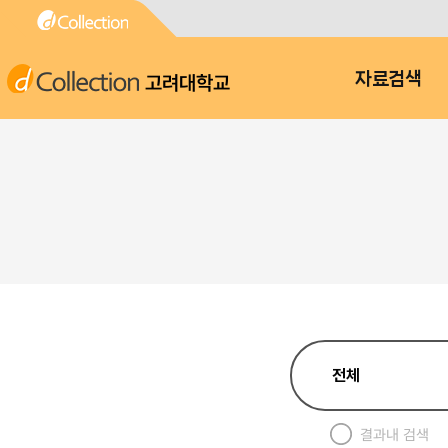
고려대학교
자료검색
결과내 검색