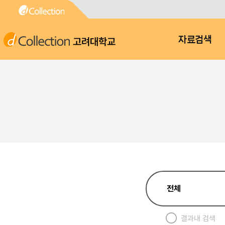
고려대학교
자료검색
결과내 검색