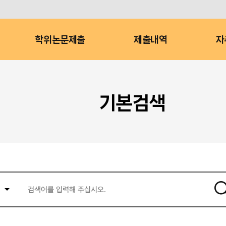
학위논문제출
제출내역
자
기본검색