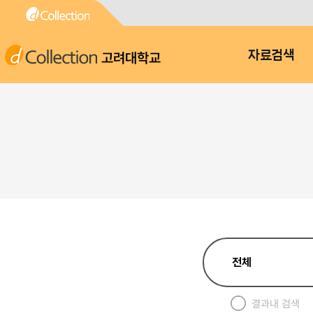
고려대학교
자료검색
결과내 검색