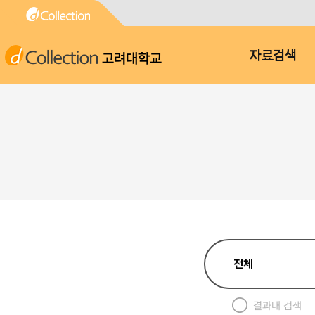
고려대학교
자료검색
결과내 검색