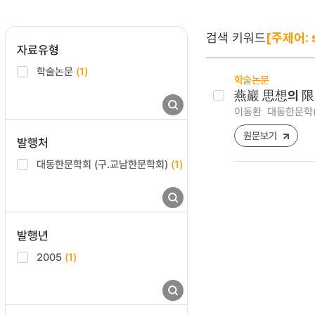
검색 키워드
[주제어: 
자료유형
학술논문
(1)
학술논문
燕巖 思想의 限
이동환
대동한문학(大東
원문보기
발행처
대동한문학회 (구.교남한문학회)
(1)
발행년
2005
(1)