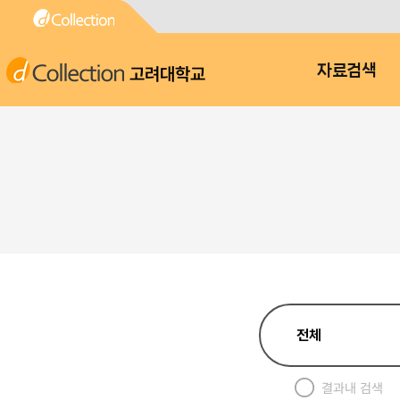
고려대학교
자료검색
결과내 검색