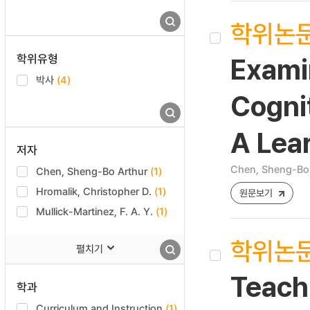
학위논
학위유형
Examin
박사
(4)
Cogni
A Lear
저자
Chen, Sheng-Bo 
Chen, Sheng-Bo Arthur
(1)
Hromalik, Christopher D.
(1)
원문보기
Mullick-Martinez, F. A. Y.
(1)
학위논
펼치기
Teach
학과
Curriculum and Instruction
(1)