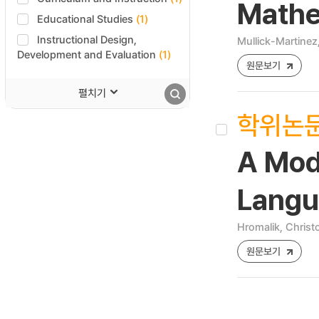
Mathe
Educational Studies
(1)
Instructional Design,
Mullick-Martinez,
Development and Evaluation
(1)
원문보기
펼치기
학위논
A Mod
Langu
Hromalik, Christ
원문보기