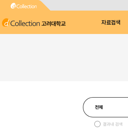
고려대학교
자료검색
결과내 검색