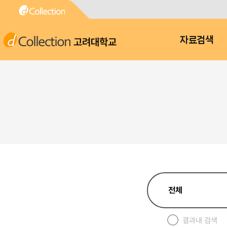
고려대학교
자료검색
결과내 검색