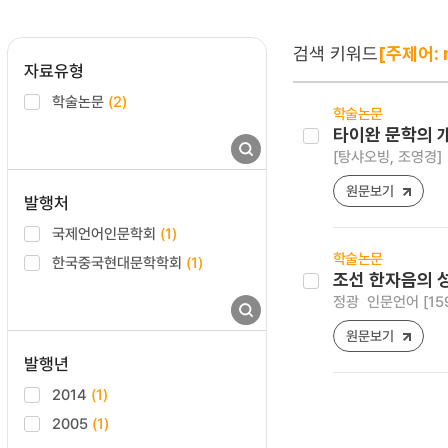
검색 키워드
[주제어: n
자료유형
학술논문
(2)
학술논문
타이완 문학의 개
[탕샤오빙, 조영경]
원문보기
발행처
국제언어인문학회
(1)
학술논문
한국중국현대문학학회
(1)
조선 한자음의 
정광
인문언어 [1598-
원문보기
발행년
2014
(1)
2005
(1)