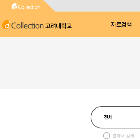
고려대학교
자료검색
결과내 검색