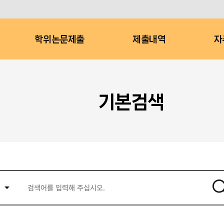
학위논문제출
제출내역
자
기본검색