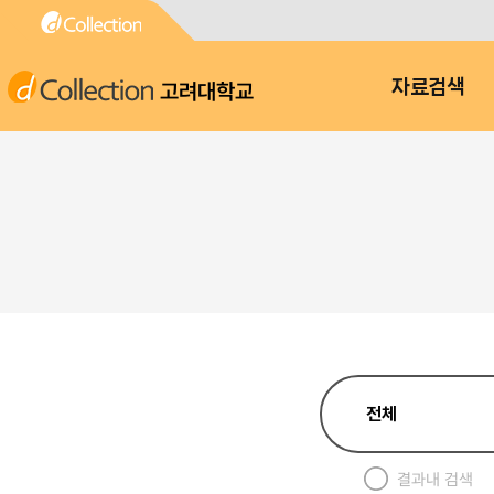
고려대학교
자료검색
결과내 검색