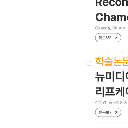
Recon
Chamo
Okaeda, Shugo
원문보기
학술논
뉴미디
리프케
장우영
중국학논총 [12
원문보기