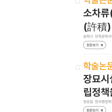
소차류(
(許積
송혁기
민족문학사연구 
원문보기
학술논
장묘시
립정책
양승일
한국행정학보 [
원문보기