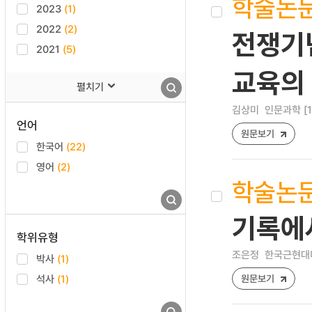
학술논
2023
(1)
2022
(2)
전쟁기
2021
(5)
교육의
펼치기
김상미
인문과학 [159
언어
원문보기
한국어
(22)
영어
(2)
학술논
기록에서
학위유형
조은정
한국근현대미술사
박사
(1)
석사
(1)
원문보기