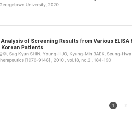
Georgetown University, 2020
Analysis of Screening Results from Various ELISA 
n Korean Patients
, Sug Kyun SHIN, Young-Il JO, Kyung-Min BAEK, Seung-Hw
herapeutics [1976-9148] , 2010 , vol.18, no.2 , 184-190
1
2