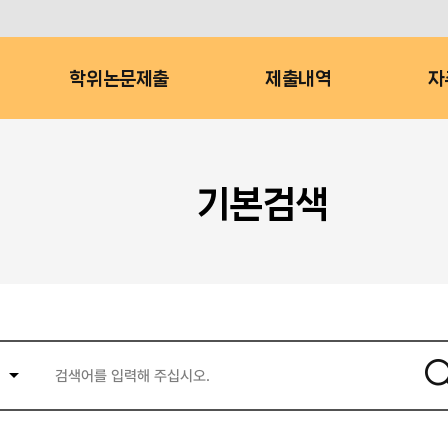
학위논문제출
제출내역
자
기본검색