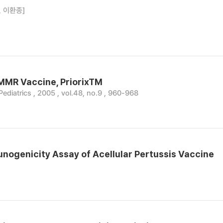
, 이환종]
 MMR Vaccine, PriorixTM
Pediatrics , 2005 , vol.48, no.9 , 960-968
nogenicity Assay of Acellular Pertussis Vaccine