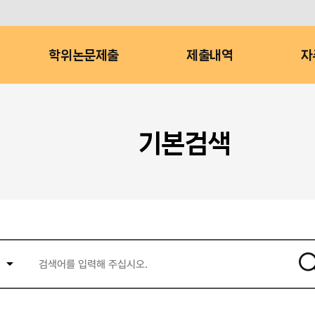
학위논문제출
제출내역
자
기본검색