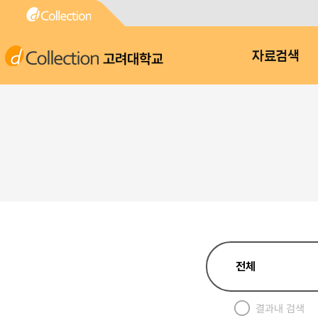
고려대학교
자료검색
결과내 검색