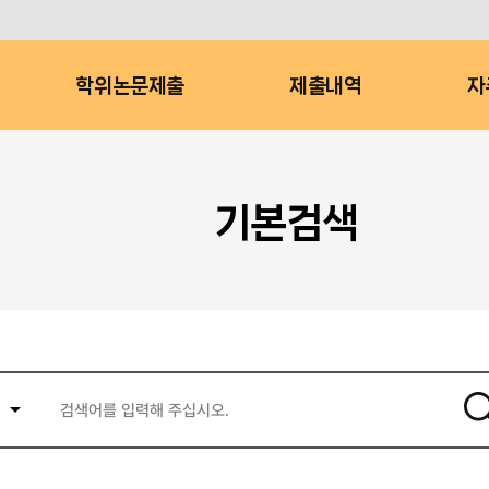
학위논문제출
제출내역
자
기본검색