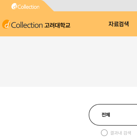
고려대학교
자료검색
결과내 검색