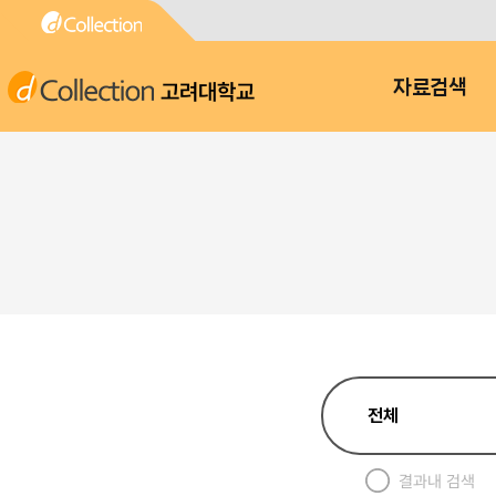
고려대학교
자료검색
결과내 검색