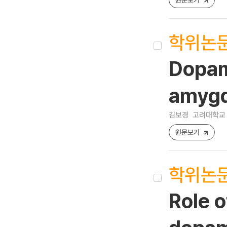
학위논
Dopami
amygd
김보경
고려대학교 
원문보기
학위논
Role o