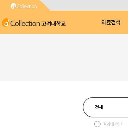
고려대학교
자료검색
결과내 검색