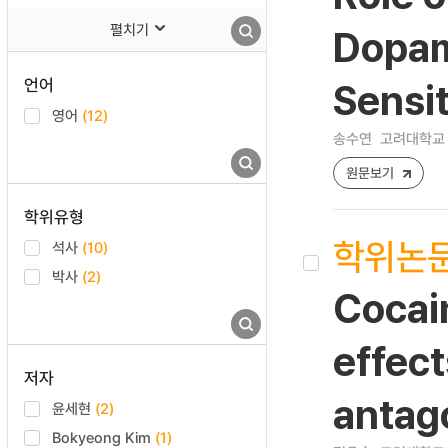
펼치기
Dopam
언어
Sensit
영어
(12)
송수연
고려대학교 
원문보기
학위유형
학위논
석사
(10)
박사
(2)
Cocain
effect
저자
antag
윤세현
(2)
Bokyeong Kim
(1)