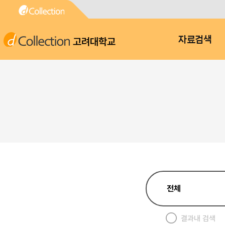
고려대학교
자료검색
결과내 검색