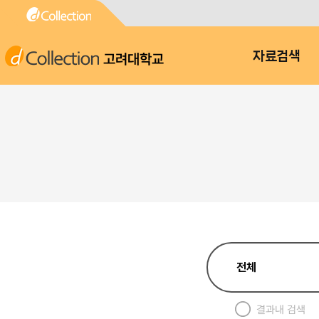
고려대학교
자료검색
결과내 검색