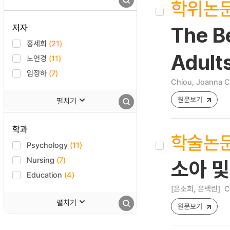
학위논
저자
The B
홍세희
(21)
Adult
노언경
(11)
임정하
(7)
Chiou, Joanna C
원문보기
펼치기
학과
학술논
Psychology
(11)
Nursing
(7)
소아 
Education
(4)
[은소희, 은백린]
C
펼치기
원문보기