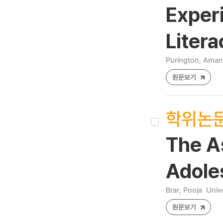
Experi
Liter
Purington, Ama
원문보기
학위논
The As
Adole
Brar, Pooja
Univ
원문보기