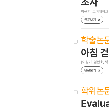
조사
이은희
고려대학교 
원문보기
학술논
아침 
[이성기, 임완호, 박
원문보기
학위논
Evalua