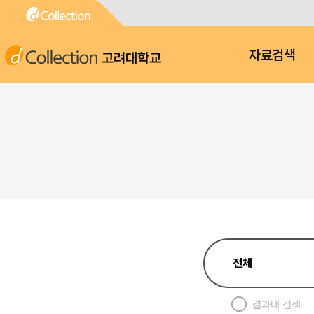
고려대학교
자료검색
결과내 검색