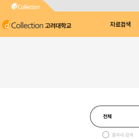
고려대학교
자료검색
결과내 검색