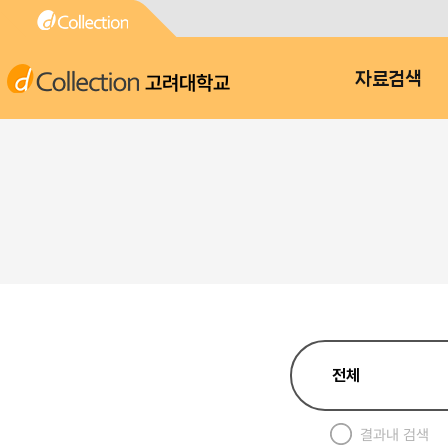
고려대학교
자료검색
결과내 검색