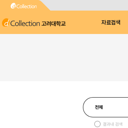
고려대학교
자료검색
결과내 검색