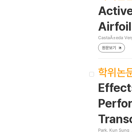
Active
Airfoil
CastaÃ±eda Ver
원문보기
학위논
Effect
Perfo
Trans
Park, Kun Sung