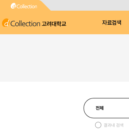
고려대학교
자료검색
결과내 검색