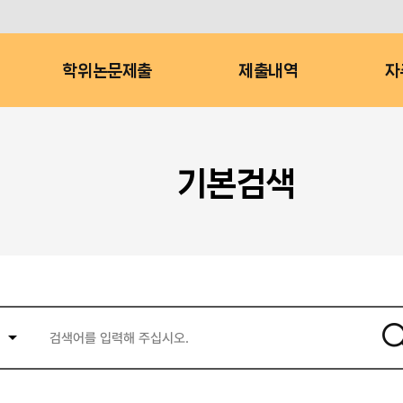
학위논문제출
제출내역
자
기본검색