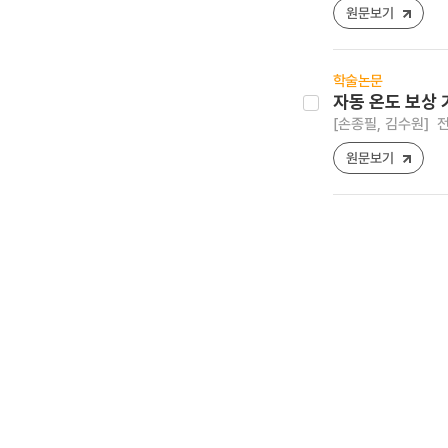
원문보기
학술논문
자동 온도 보상 
[손종필, 김수원]
전
원문보기