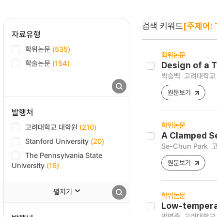
검색 키워드
[주제어: 
자료유형
학위논문
(535)
학위논문
학술논문
(154)
Design of a
박승백
고려대학교 
원문보기
발행처
학위논문
고려대학교 대학원
(210)
A Clamped S
Stanford University
(20)
Se-Chun Park
고
The Pennsylvania State
원문보기
University
(16)
펼치기
학위논문
Low-temperat
박병준
고려대학교 