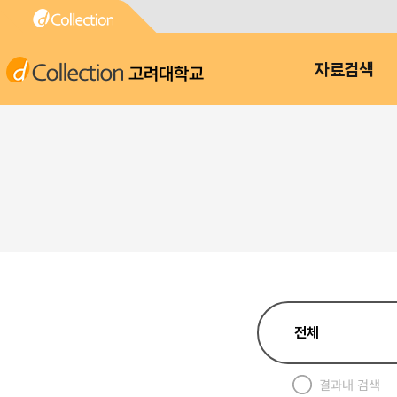
고려대학교
자료검색
결과내 검색