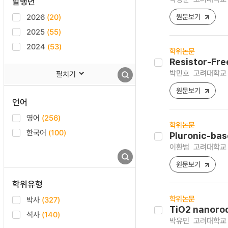
발행년
2026
(20)
원문보기
2025
(55)
2024
(53)
학위논문
Resistor-Fr
박민호
고려대학교 
펼치기
원문보기
언어
영어
(256)
학위논문
한국어
(100)
Pluronic-bas
이환범
고려대학교 
원문보기
학위유형
학위논문
박사
(327)
TiO2 nanoro
석사
(140)
박유민
고려대학교 