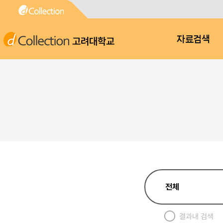
고려대학교
자료검색
결과내 검색