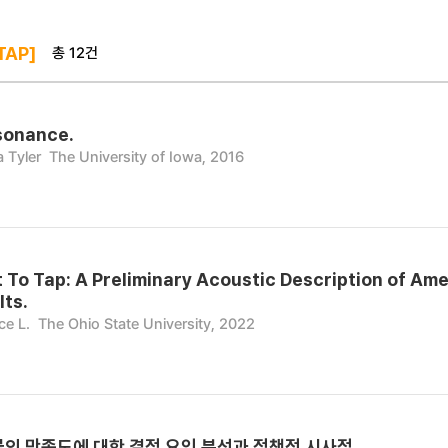
총 12건
TAP]
sonance.
 Tyler
The University of Iowa, 2016
t To Tap: A Preliminary Acoustic Description of Am
lts.
ce L.
The Ohio State University, 2022
물의 만족도에 대한 결정 요인 분석과 정책적 시사점