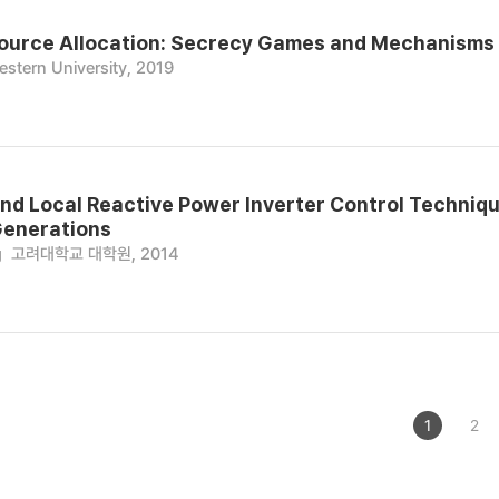
urce Allocation: Secrecy Games and Mechanisms w
stern University, 2019
nd Local Reactive Power Inverter Control Technique
Generations
g
고려대학교 대학원, 2014
1
2