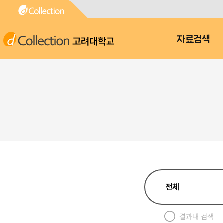
고려대학교
자료검색
결과내 검색