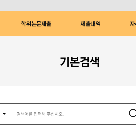
학위논문제출
제출내역
자
기본검색