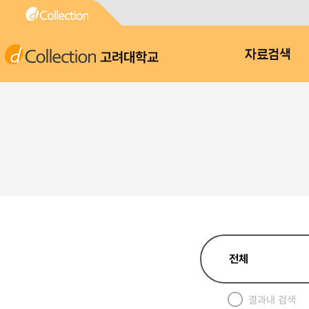
고려대학교
자료검색
결과내 검색