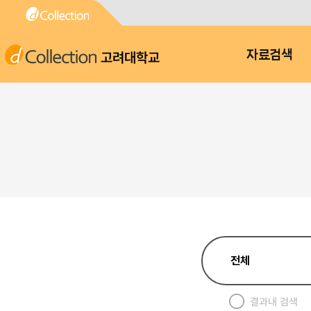
고려대학교
자료검색
결과내 검색