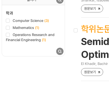
Shankar, Isabelle
원문보기
학과
Computer Science
(3)
학위논
Mathematics
(1)
Operations Research and
Semid
Financial Engineering
(1)
Optim
El Khadir, Bachir
원문보기