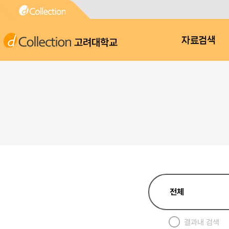
고려대학교
자료검색
결과내 검색