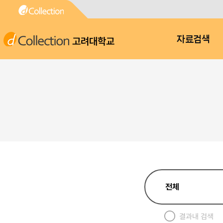
고려대학교
자료검색
결과내 검색