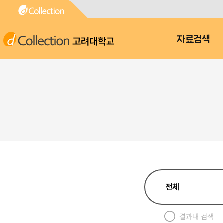
고려대학교
자료검색
결과내 검색