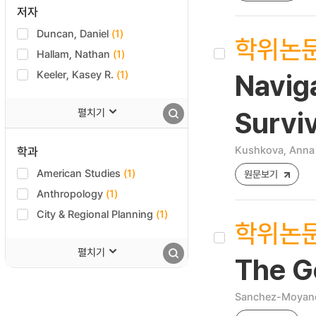
저자
Duncan, Daniel
(1)
학위논
Hallam, Nathan
(1)
Keeler, Kasey R.
(1)
Navig
펼치기
Surviv
Kushkova, Anna
학과
American Studies
(1)
원문보기
Anthropology
(1)
City & Regional Planning
(1)
학위논
펼치기
The G
Sanchez-Moyano