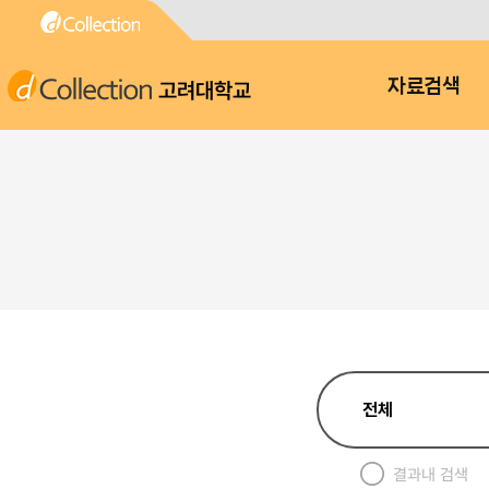
고려대학교
자료검색
결과내 검색