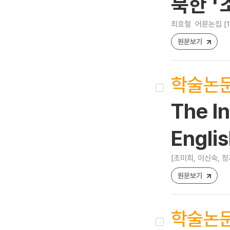
북한 「
최호철
어문논집 [122
원문보기
학술논
The In
Engli
[초미희, 이신숙, 정
원문보기
학술논