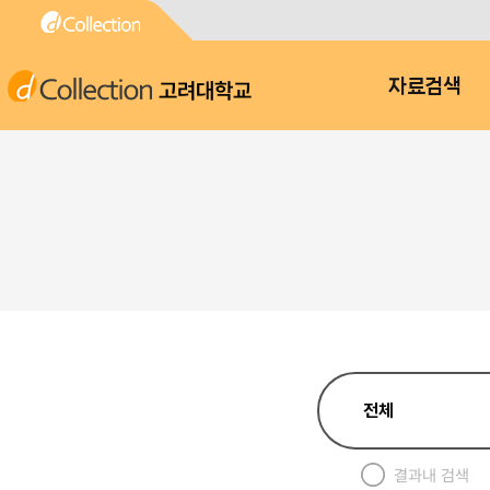
고려대학교
자료검색
결과내 검색