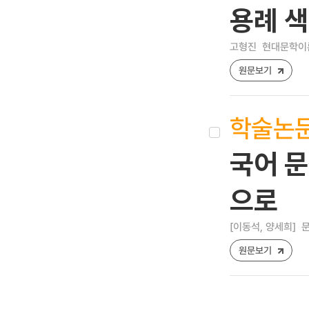
용례 
고형진
현대문학이론연구
원문보기
학술논
국어 문
으로
[이동석, 양세희]
문
원문보기