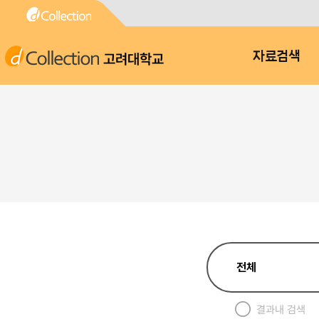
고려대학교
자료검색
결과내 검색