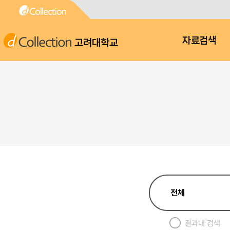
고려대학교
자료검색
결과내 검색