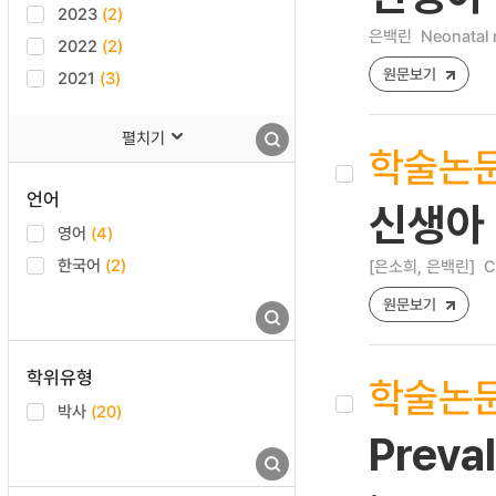
2023
(2)
은백린
Neonatal 
2022
(2)
원문보기
2021
(3)
펼치기
학술논
언어
신생아
영어
(4)
한국어
(2)
[은소희, 은백린]
C
원문보기
학위유형
학술논
박사
(20)
Preval