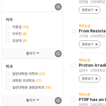
강현월
고려대학교 
원문보기
저자
학위논문
이종섭
(13)
From Resista
이우진
(8)
고지영
고려대학교 
김상대
(6)
원문보기
펼치기
학위논문
Proton-Irrad
학과
김진수
고려대학교 
일반대학원 의학과
(22)
원문보기
대학원 의과학과
(17)
일반대학원 생명공학과
(15)
학위논문
PTRF has an 
펼치기
이정우
고려대학교 