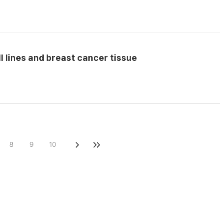
l lines and breast cancer tissue
8
9
10