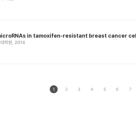
 microRNAs in tamoxifen-resistant breast cancer cel
대학원, 2014
1
2
3
4
5
6
7