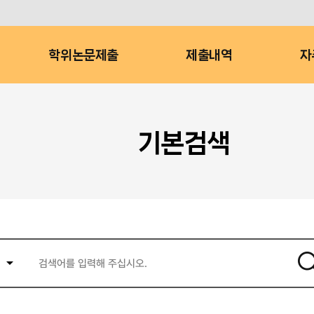
학위논문제출
제출내역
자
기본검색