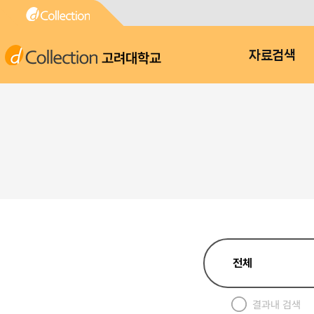
고려대학교
자료검색
결과내 검색