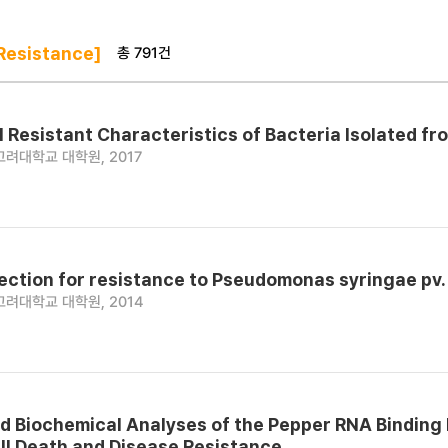
총 791건
Resistance]
l Resistant Characteristics of Bacteria Isolated 
고려대학교 대학원, 2017
lection for resistance to Pseudomonas syringae pv.
고려대학교 대학원, 2014
d Biochemical Analyses of the Pepper RNA Binding 
ll Death and Disease Resistance