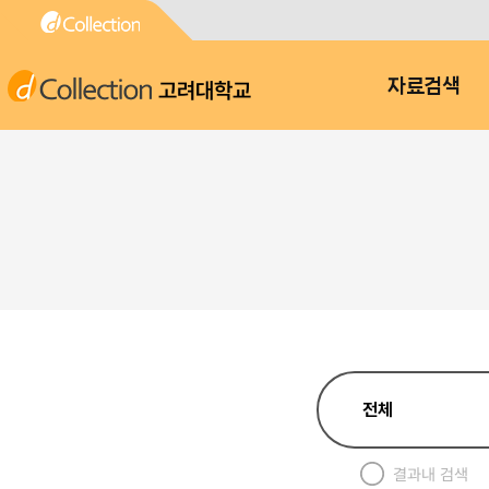
고려대학교
자료검색
결과내 검색