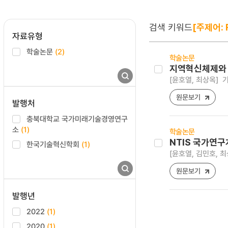
검색 키워드
[주제어: R
자료유형
학술논문
(2)
학술논문
지역혁신체제와 I
[윤호열, 최상옥]
기
원문보기
발행처
충북대학교 국가미래기술경영연구
소
(1)
학술논문
NTIS 국가연구
한국기술혁신학회
(1)
[윤호열, 김민호, 최
원문보기
발행년
2022
(1)
2020
(1)